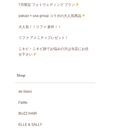
7月限定 フォトウェディング プラン
yakujo × usa group コラボの大人気商品
大人気！！リファ 新作！！
リファ アメニティプレゼント！
ニキビ・ニキビ跡でお悩みの方は当店にお任
せ下さい
Shop
de blanc
FaMe
BUZZ HAIR
ELLE & SALLY