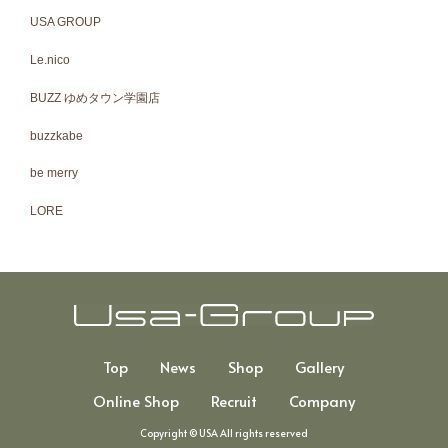
USA GROUP
Le.nico
BUZZ ゆめタウン学園店
buzzkabe
be merry
LORE
Top
News
Shop
Gallery
Online Shop
Recruit
Company
Copyright © USA All rights reserved